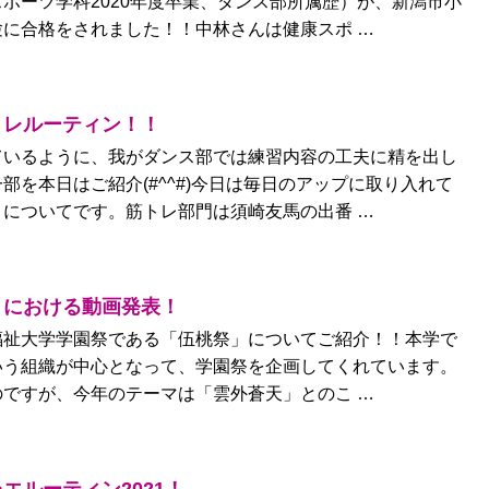
ポーツ学科2020年度卒業、ダンス部所属歴）が、新潟市小
に合格をされました！！中林さんは健康スポ …
トレルーティン！！
ているように、我がダンス部では練習内容の工夫に精を出し
部を本日はご紹介(#^^#)今日は毎日のアップに取り入れて
についてです。筋トレ部門は須崎友馬の出番 …
」における動画発表！
福祉大学学園祭である「伍桃祭」についてご紹介！！本学で
いう組織が中心となって、学園祭を企画してくれています。
ですが、今年のテーマは「雲外蒼天」とのこ …