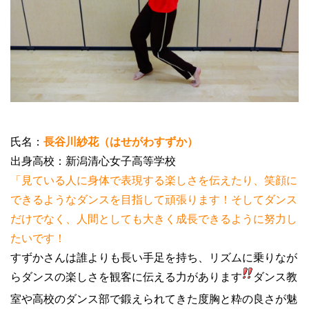
氏名：
長谷川紗花（はせがわすずか）
出身高校：新潟清心女子高等学校
「見ている人に身体で表現する楽しさを伝えたり、
笑顔に
できるようなダンスを目指して頑張ります！
そしてダンス
だけでなく、
人間としても大きく成長できるように努力し
たいです！
すずかさんは誰よりも長い手足を持ち、リズムに乗りなが
らダンスの楽しさを観客に伝える力があります
ダンス教
室や高校のダンス部で鍛えられてきた度胸と粋の良さが魅