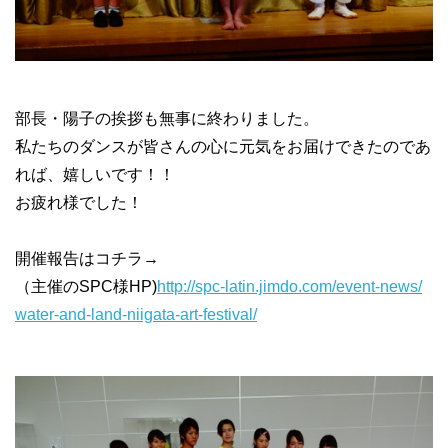
部長・陽子の挨拶も無事に終わりました。
私たちのダンスが皆さんの心に元気をお届けできたのであ
れば、嬉しいです！！
お疲れ様でした！
開催報告はコチラ→
（主催のSPC様HP)
http://spc-latin.jimdo.com/event-news/
water-and-land-niigata-art-festival/