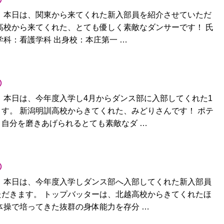
③
 本日は、関東から来てくれた新入部員を紹介させていただ
高校から来てくれた、とても優しく素敵なダンサーです！ 氏
学科：看護学科 出身校：本庄第一 …
②
 本日は、今年度入学し4月からダンス部に入部してくれた1
す。 新潟明訓高校からきてくれた、みどりさんです！ ポテ
自分を磨きあげられるとても素敵なダ …
①
 本日は、今年度入学しダンス部へ入部してくれた新入部員
だきます。 トップバッターは、北越高校からきてくれたほ
体操で培ってきた抜群の身体能力を存分 …